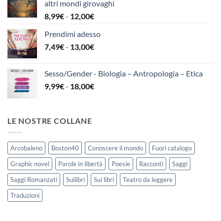
altri mondi girovaghi
6,49€
Fascia
8,99
€
-
12,00
€
a
di
12,00€
Prendimi adesso
prezzo:
Fascia
7,49
€
-
13,00
€
da
di
8,99€
prezzo:
a
Sesso/Gender - Biologia – Antropologia – Etica
da
12,00€
Fascia
9,99
€
-
18,00
€
7,49€
di
a
prezzo:
13,00€
da
LE NOSTRE COLLANE
9,99€
a
18,00€
Arcobaleno
Boston40
Conoscere il mondo
Fuori catalogo
Graphic novel
Parole in libertà
Poesie
Racconti
Saggi
Saggi Romanzati
Suilibri
Sui libri
Teatro da leggere
Traduzioni