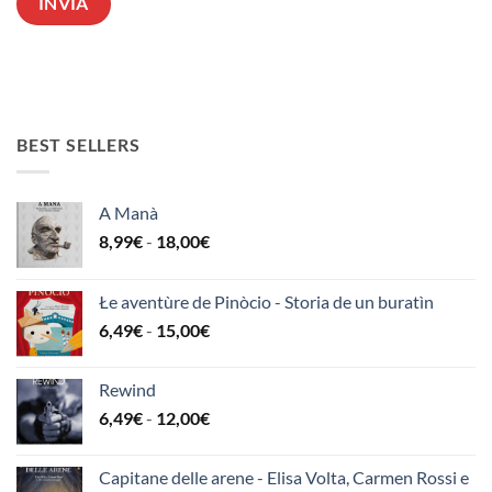
BEST SELLERS
A Manà
Fascia
8,99
€
-
18,00
€
di
prezzo:
Łe aventùre de Pinòcio - Storia de un buratìn
da
Fascia
6,49
€
-
15,00
€
8,99€
di
a
prezzo:
18,00€
Rewind
da
Fascia
6,49
€
-
12,00
€
6,49€
di
a
prezzo:
15,00€
Capitane delle arene - Elisa Volta, Carmen Rossi e
da