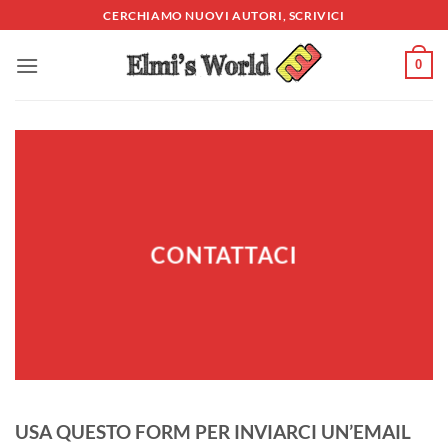
Salta
CERCHIAMO NUOVI AUTORI, SCRIVICI
ai
contenuti
0
CONTATTACI
USA QUESTO FORM PER INVIARCI UN’EMAIL