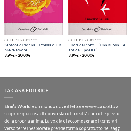
GALLIERI FRANCESCO
GALLIERI FRANCESCO
Sentore di donna – Poesia di un
Fuori dal coro – “Una nuova – e
breve amore
antica – poesia”
Fascia
Fascia
3,99
€
-
20,00
€
3,99
€
-
20,00
€
di
di
prezzo:
prezzo:
da
da
3,99€
3,99€
a
a
20,00€
20,00€
LA CASA EDITRICE
Elmi’s World
è un mondo dove il lettore viene condotto a
scoprire qualcosa di nuovo sia nella realtà che nelle pieghe
della propria anima. La voglia di accompagnare i temerari
verso terre inesplorate prende forma soprattutto nei saggi