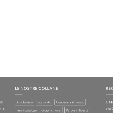
LE NOSTRE COLLANE
RE
ne
Casa
Arcobaleno
Boston40
Conoscere il mondo
lla
via
Fuori catalogo
Graphic novel
Parole in libertà