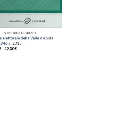
RIN ANDREA FABRIZIO
a elettorale della Valle d’Aosta –
1946 al 2015
Fascia
€
-
22,00
€
di
prezzo:
da
9,99€
a
22,00€