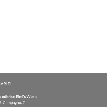
CAPITI
 editrice Elmi's World
 G. Compagno, 7