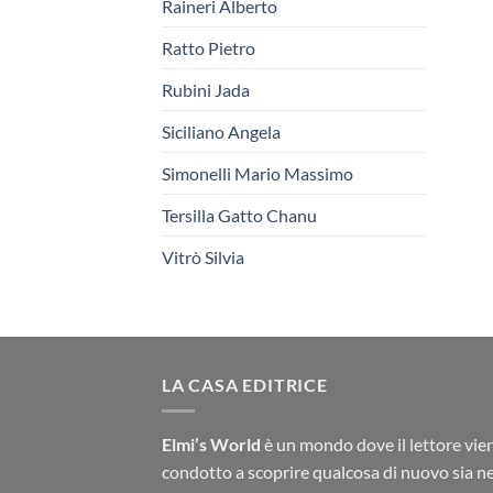
Raineri Alberto
Ratto Pietro
Rubini Jada
Siciliano Angela
Simonelli Mario Massimo
Tersilla Gatto Chanu
Vitrò Silvia
LA CASA EDITRICE
Elmi’s World
è un mondo dove il lettore vie
condotto a scoprire qualcosa di nuovo sia ne