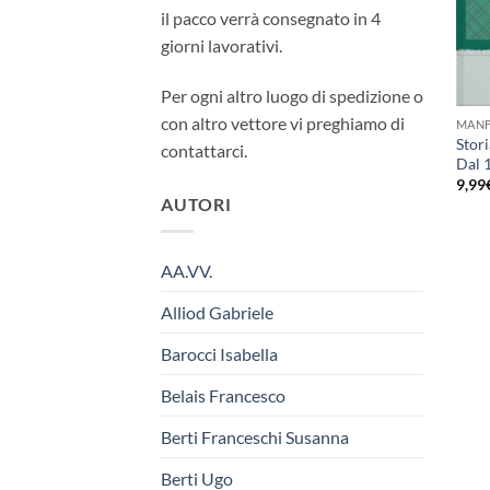
il pacco verrà consegnato in 4
giorni lavorativi.
Per ogni altro luogo di spedizione o
con altro vettore vi preghiamo di
MANF
Stori
contattarci.
Dal 
9,99
AUTORI
AA.VV.
Alliod Gabriele
Barocci Isabella
Belais Francesco
Berti Franceschi Susanna
Berti Ugo