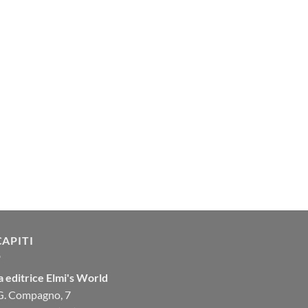
CAPITI
 editrice Elmi's World
 G. Compagno, 7