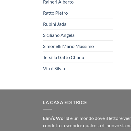
Raineri Alberto
Ratto Pietro
Rubini Jada
Siciliano Angela
Simonelli Mario Massimo
Tersilla Gatto Chanu
Vitrò Silvia
LA CASA EDITRICE
Elmi’s World
è un mondo dove il lettore vie
condotto a scoprire qualcosa di nuovo sia ne