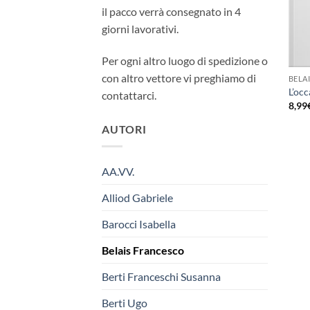
il pacco verrà consegnato in 4
giorni lavorativi.
Per ogni altro luogo di spedizione o
con altro vettore vi preghiamo di
BELA
L’occ
contattarci.
8,99
AUTORI
AA.VV.
Alliod Gabriele
Barocci Isabella
Belais Francesco
Berti Franceschi Susanna
Berti Ugo