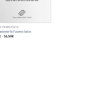
IS FRANCESCO
asione fa l’uomo laico
Fascia
€
-
16,50
€
di
prezzo:
da
8,99€
a
16,50€