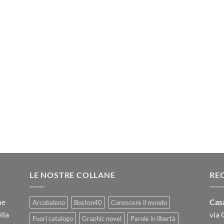
LE NOSTRE COLLANE
RE
ne
Casa
Arcobaleno
Boston40
Conoscere il mondo
lla
via
Fuori catalogo
Graphic novel
Parole in libertà