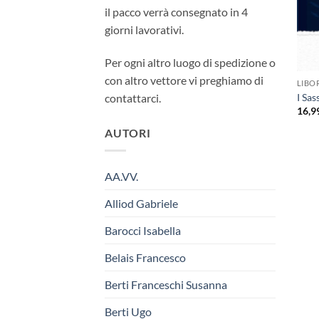
il pacco verrà consegnato in 4
giorni lavorativi.
Per ogni altro luogo di spedizione o
con altro vettore vi preghiamo di
LIBO
I Sas
contattarci.
16,9
AUTORI
AA.VV.
Alliod Gabriele
Barocci Isabella
Belais Francesco
Berti Franceschi Susanna
Berti Ugo