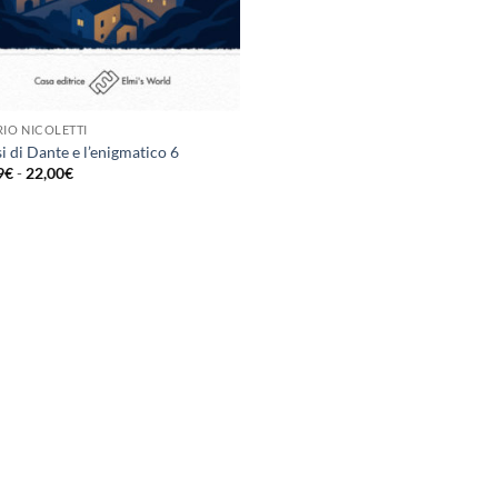
RIO NICOLETTI
si di Dante e l’enigmatico 6
Fascia
9
€
-
22,00
€
di
prezzo:
da
16,99€
a
22,00€