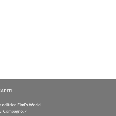
CAPITI
 editrice Elmi's World
 G. Compagno, 7