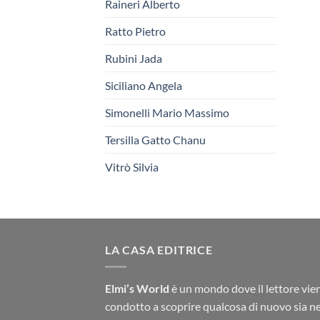
Raineri Alberto
Ratto Pietro
Rubini Jada
Siciliano Angela
Simonelli Mario Massimo
Tersilla Gatto Chanu
Vitrò Silvia
LA CASA EDITRICE
Elmi’s World
è un mondo dove il lettore vie
condotto a scoprire qualcosa di nuovo sia ne