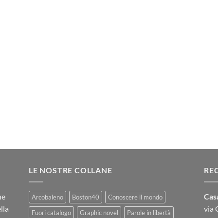
LE NOSTRE COLLANE
RE
ne
Casa
Arcobaleno
Boston40
Conoscere il mondo
lla
via
Fuori catalogo
Graphic novel
Parole in libertà