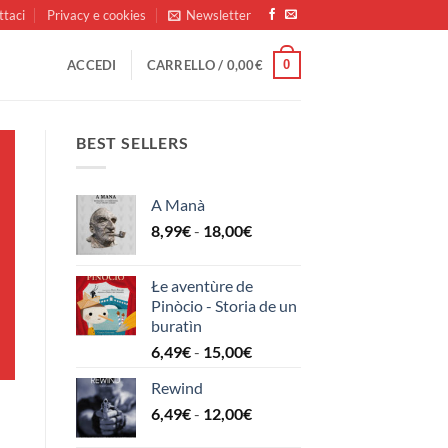
ttaci
Privacy e cookies
Newsletter
0
ACCEDI
CARRELLO /
0,00
€
BEST SELLERS
A Manà
Fascia
8,99
€
-
18,00
€
di
prezzo:
Łe aventùre de
da
Pinòcio - Storia de un
8,99€
buratìn
a
Fascia
6,49
€
-
15,00
€
18,00€
di
Rewind
prezzo:
Fascia
6,49
€
-
12,00
€
da
di
6,49€