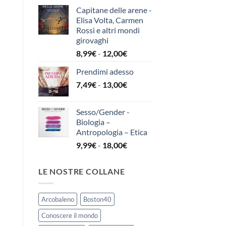
prezzo:
a
Capitane delle arene -
da
15,00€
Elisa Volta, Carmen
6,49€
Rossi e altri mondi
a
girovaghi
12,00€
Fascia
8,99
€
-
12,00
€
di
Prendimi adesso
prezzo:
Fascia
7,49
€
-
13,00
€
da
di
8,99€
prezzo:
a
Sesso/Gender -
da
12,00€
Biologia –
7,49€
Antropologia – Etica
a
Fascia
9,99
€
-
18,00
€
13,00€
di
prezzo:
LE NOSTRE COLLANE
da
9,99€
a
Arcobaleno
Boston40
18,00€
Conoscere il mondo