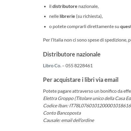
il
distributore
nazionale,
nelle
librerie
(su richiesta),
o potete comprarli direttamente su
quest
Per l’Italia non ci sono spese di spedizione, p
Distributore nazionale
Libro Co
. – 055 8228461
Per acquistare i libri via email
Potete pagare attraverso un bonifico da effe
Elettra Groppo (Titolare unico della Casa Edi
Codice Iban: IT78L076010120000101861
Conto Bancoposta
Causale: email dell’ordine