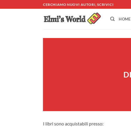
Salta
CERCHIAMO NUOVI AUTORI, SCRIVICI
ai
contenuti
HOME
D
I libri sono acquistabili presso: