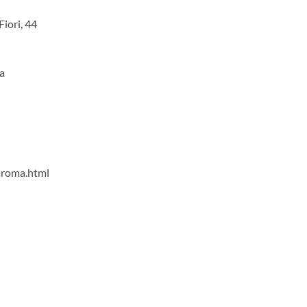
iori, 44
a
iaroma.html