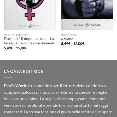
GROPPO ELETTRA
GORIA SARA
Due non è il doppio di uno – La
Rewind
bisessualità come orientamento
Fascia
6,49
€
-
12,00
€
di
Fascia
5,49
€
-
15,00
€
prezzo:
di
da
prezzo:
6,49€
da
a
5,49€
12,00€
a
15,00€
LA CASA EDITRICE
Elmi’s World
è un mondo dove il lettore viene condotto a
scoprire qualcosa di nuovo sia nella realtà che nelle pieghe
della propria anima. La voglia di accompagnare i temerari
verso terre inesplorate prende forma soprattutto nei saggi
romanzati. La stessa tensione ci guida nella scelta delle opere