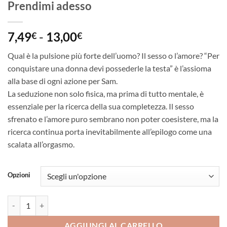
Prendimi adesso
Fascia
7,49
-
13,00
€
€
di
Qual è la pulsione più forte dell’uomo? Il sesso o l’amore? “Per
prezzo:
conquistare una donna devi possederle la testa” è l’assioma
da
alla base di ogni azione per Sam.
7,49€
La seduzione non solo fisica, ma prima di tutto mentale, è
a
essenziale per la ricerca della sua completezza. Il sesso
13,00€
sfrenato e l’amore puro sembrano non poter coesistere, ma la
ricerca continua porta inevitabilmente all’epilogo come una
scalata all’orgasmo.
Opzioni
Prendimi adesso quantità
AGGIUNGI AL CARRELLO