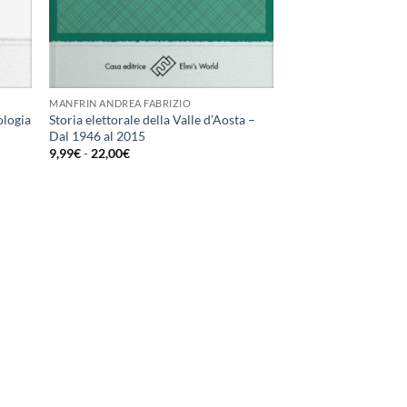
MANFRIN ANDREA FABRIZIO
ologia
Storia elettorale della Valle d’Aosta –
Dal 1946 al 2015
Fascia
9,99
€
-
22,00
€
di
prezzo:
da
9,99€
a
22,00€