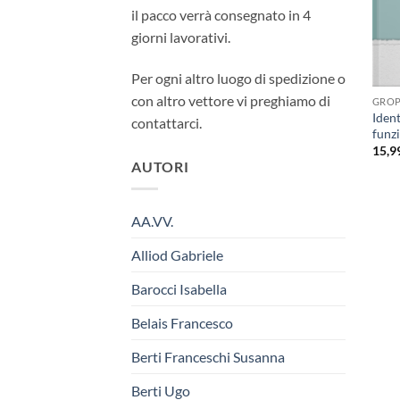
il pacco verrà consegnato in 4
giorni lavorativi.
Per ogni altro luogo di spedizione o
con altro vettore vi preghiamo di
GROP
Ident
contattarci.
funzi
15,9
AUTORI
AA.VV.
Alliod Gabriele
Barocci Isabella
Belais Francesco
Berti Franceschi Susanna
Berti Ugo