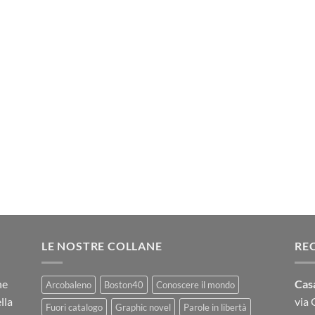
LE NOSTRE COLLANE
RE
ne
Casa
Arcobaleno
Boston40
Conoscere il mondo
lla
via
Fuori catalogo
Graphic novel
Parole in libertà