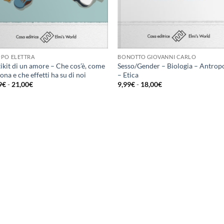
PO ELETTRA
BONOTTO GIOVANNI CARLO
ikit di un amore – Che cos’è, come
Sesso/Gender – Biologia – Antrop
ona e che effetti ha su di noi
– Etica
Fascia
Fascia
9
€
-
21,00
€
9,99
€
-
18,00
€
di
di
prezzo:
prezzo:
da
da
15,99€
9,99€
a
a
21,00€
18,00€