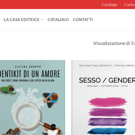
Catalogo
Conta
LA CASA EDITRICE
CATALOGO
CONTATTI
Visualizzazione di 3 
Aggiungi
Aggi
alla lista
alla 
dei
de
desideri
desi