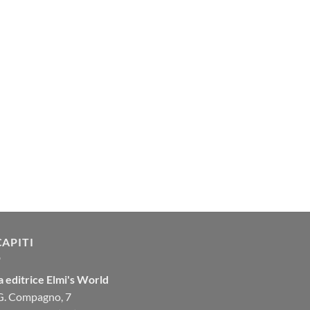
CAPITI
 editrice Elmi's World
 G. Compagno, 7