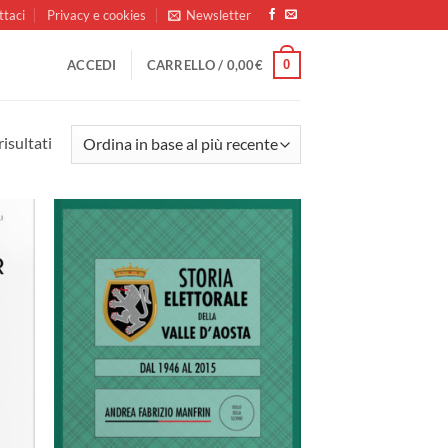
ttaci
Privacy e cookies
Newsletter
0
ACCEDI
CARRELLO /
0,00
€
Ordina
risultati
in
base
al
più
ungi
Aggiungi
recente
lista
alla lista
i
dei
deri
desideri