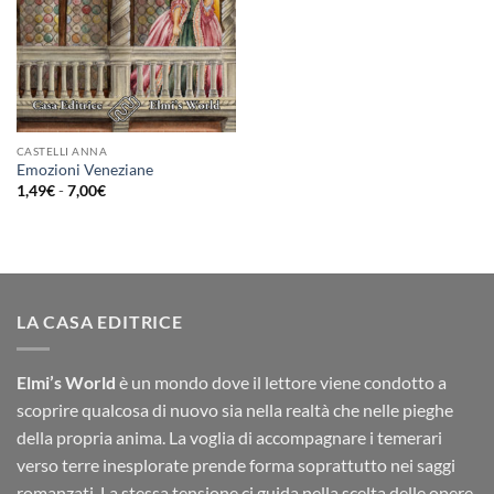
CASTELLI ANNA
Emozioni Veneziane
Fascia
1,49
€
-
7,00
€
di
prezzo:
da
1,49€
a
7,00€
LA CASA EDITRICE
Elmi’s World
è un mondo dove il lettore viene condotto a
scoprire qualcosa di nuovo sia nella realtà che nelle pieghe
della propria anima. La voglia di accompagnare i temerari
verso terre inesplorate prende forma soprattutto nei saggi
romanzati. La stessa tensione ci guida nella scelta delle opere