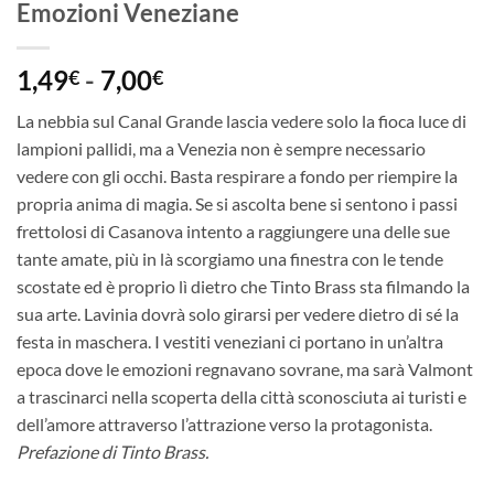
Emozioni Veneziane
Fascia
1,49
-
7,00
€
€
di
La nebbia sul Canal Grande lascia vedere solo la fioca luce di
prezzo:
lampioni pallidi, ma a Venezia non è sempre necessario
da
vedere con gli occhi. Basta respirare a fondo per riempire la
1,49€
propria anima di magia. Se si ascolta bene si sentono i passi
a
frettolosi di Casanova intento a raggiungere una delle sue
7,00€
tante amate, più in là scorgiamo una finestra con le tende
scostate ed è proprio lì dietro che Tinto Brass sta filmando la
sua arte. Lavinia dovrà solo girarsi per vedere dietro di sé la
festa in maschera. I vestiti veneziani ci portano in un’altra
epoca dove le emozioni regnavano sovrane, ma sarà Valmont
a trascinarci nella scoperta della città sconosciuta ai turisti e
dell’amore attraverso l’attrazione verso la protagonista.
Prefazione di Tinto Brass.