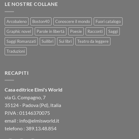
LE NOSTRE COLLANE
Arcobaleno
Boston40
Conoscere il mondo
Fuori catalogo
Graphic novel
Parole in libertà
Poesie
Racconti
Saggi
Saggi Romanzati
Suilibri
Sui libri
Teatro da leggere
Traduzioni
RECAPITI
Casa editrice Elmi's World
via G. Compagno, 7
35124 - Padova (Pd), Italia
P.IVA : 01146370075
email : info@elmisworld.it
telefono : 389.13.48.854