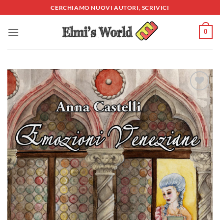
Salta
CERCHIAMO NUOVI AUTORI, SCRIVICI
ai
contenuti
0
Aggiungi
alla lista
dei
desideri