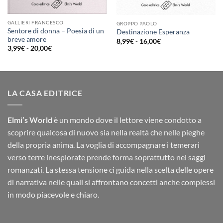
GALLIERI FRANCESCO
GROPPO PAOLO
Sentore di donna – Poesia di un
Destinazione Esperanza
breve amore
Fascia
8,99
€
-
16,00
€
di
Fascia
3,99
€
-
20,00
€
prezzo:
di
da
prezzo:
8,99€
da
a
3,99€
16,00€
a
20,00€
LA CASA EDITRICE
Elmi’s World
è un mondo dove il lettore viene condotto a
scoprire qualcosa di nuovo sia nella realtà che nelle pieghe
della propria anima. La voglia di accompagnare i temerari
verso terre inesplorate prende forma soprattutto nei saggi
romanzati. La stessa tensione ci guida nella scelta delle opere
di narrativa nelle quali si affrontano concetti anche complessi
in modo piacevole e chiaro.