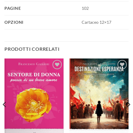
PAGINE
102
OPZIONI
Cartaceo 12×17
PRODOTTI CORRELATI
Aggiungi
Aggiungi
alla lista
alla lista
dei
dei
desideri
desideri