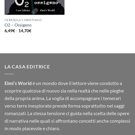
CERASOLA CHRISTIANO
O2 – Ossigeno
Fascia
6,49
€
-
14,70
€
di
prezzo:
da
6,49€
a
14,70€
LA CASA EDITRICE
Elmi’s World
è un mondo dove il lettore viene condotto a
scoprire qualcosa di nuovo sia nella realtà che nelle pieghe
della propria anima. La voglia di accompagnare i temerari
verso terre inesplorate prende forma soprattutto nei saggi
romanzati. La stessa tensione ci guida nella scelta delle opere
di narrativa nelle quali si affrontano concetti anche complessi
in modo piacevole e chiaro.