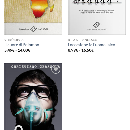
VITRÒ SILVIA
BELAIS FRANCESCO
Il cuore di Solomon
L’occasione fa l’uomo laico
Fascia
Fascia
5,49
€
-
14,00
€
8,99
€
-
16,50
€
di
di
prezzo:
prezzo:
da
da
5,49€
8,99€
a
a
14,00€
16,50€
Aggiungi
alla lista
dei
desideri