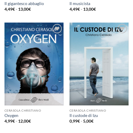
Il gigantesco abbaglio
Il musicista
Fascia
Fascia
4,49
€
-
13,00
€
4,49
€
-
13,00
€
di
di
prezzo:
prezzo:
da
da
4,49€
4,49€
a
a
13,00€
13,00€
Aggiungi
Aggiungi
alla lista
alla lista
dei
dei
desideri
desideri
CERASOLA CHRISTIANO
CERASOLA CHRISTIANO
Oxygen
Il custode di Izu
Fascia
Fascia
4,99
€
-
12,00
€
0,99
€
-
5,00
€
di
di
prezzo:
prezzo:
da
da