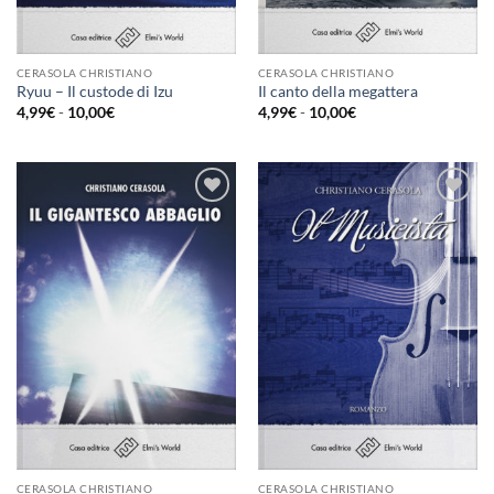
CERASOLA CHRISTIANO
CERASOLA CHRISTIANO
Ryuu – Il custode di Izu
Il canto della megattera
Fascia
Fascia
4,99
€
-
10,00
€
4,99
€
-
10,00
€
di
di
prezzo:
prezzo:
da
da
4,99€
4,99€
a
a
10,00€
10,00€
Aggiungi
Aggiungi
alla lista
alla lista
dei
dei
desideri
desideri
CERASOLA CHRISTIANO
CERASOLA CHRISTIANO