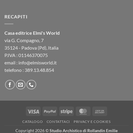
RECAPITI
Casa editrice Elmi's World
via G. Compagno, 7
35124 - Padova (Pd), Italia
P.IVA : 01146370075
email : info@elmisworld.it
telefono : 389.13.48.854
Visa
PayPal
Stripe
MasterCard
Cash
On
CATALOGO
CONTATTACI
PRIVACY E COOKIES
Delivery
Copyright 2026 ©
Studio Archistico di Rollandin Emilie