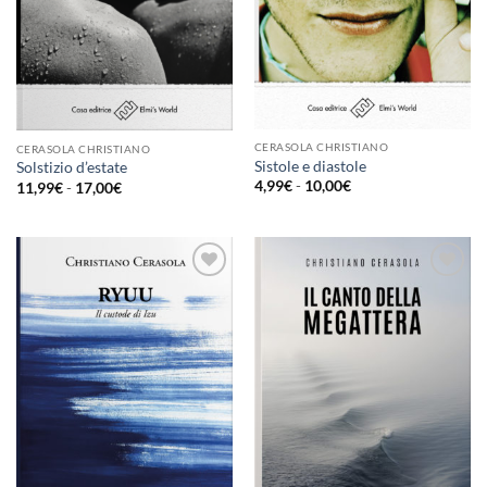
CERASOLA CHRISTIANO
CERASOLA CHRISTIANO
Sistole e diastole
Solstizio d’estate
Fascia
4,99
€
-
10,00
€
Fascia
11,99
€
-
17,00
€
di
di
prezzo:
prezzo:
da
da
4,99€
11,99€
a
a
10,00€
17,00€
Aggiungi
Aggiungi
alla lista
alla lista
dei
dei
desideri
desideri