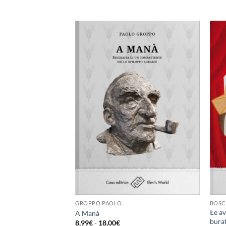
Aggiungi
Aggiungi
alla lista
alla lista
dei
dei
desideri
desideri
ANO
GROPPO PAOLO
BOSC
Łe av
A Manà
bura
ia
Fascia
8,99
€
-
18,00
€