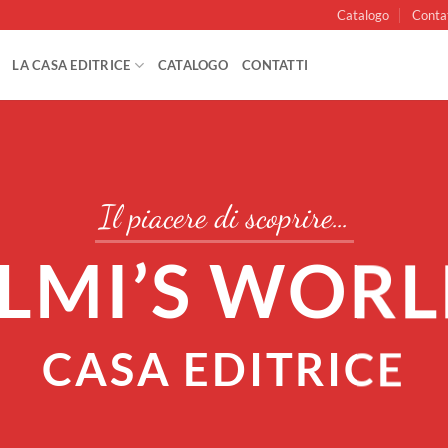
Catalogo
Conta
LA CASA EDITRICE
CATALOGO
CONTATTI
Il piacere di scoprire…
LMI’S WOR
CASA
EDITRICE