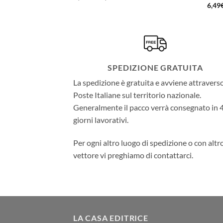
di
6,49
zo:
prezzo:
da
€
8,99€
a
0€
18,00€
SPEDIZIONE GRATUITA
La spedizione è gratuita e avviene attravers
Poste Italiane sul territorio nazionale.
Generalmente il pacco verrà consegnato in 
giorni lavorativi.
Per ogni altro luogo di spedizione o con altr
vettore vi preghiamo di contattarci.
LA CASA EDITRICE