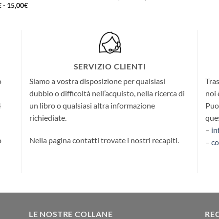
di
Fascia
€
-
15,00
€
prezzo:
di
da
prezzo:
6,49€
da
a
6,49€
12,00€
a
15,00€
SERVIZIO CLIENTI
o
Siamo a vostra disposizione per qualsiasi
Tras
dubbio o difficoltà nell’acquisto, nella ricerca di
noi 
4
un libro o qualsiasi altra informazione
Puoi
richiediate.
ques
–
in
o
Nella pagina contatti trovate i nostri recapiti.
–
co
LE NOSTRE COLLANE
RE