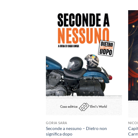
Aggiungi
Aggiungi
alla lista
alla lista
dei
dei
desideri
desideri
GORIA SARA
NICO
raccia il miele
Seconde a nessuno – Dietro non
Capit
ia
significa dopo
Carme