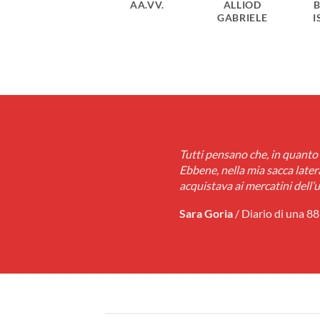
VITRÒ
AA.VV.
ALLIOD
SILVIA
GABRIELE
I
Tutti pensano che, in quanto
Ebbene, nella mia sacca latera
acquistava ai mercatini dell’
Sara Goria
/
Diario di una 8