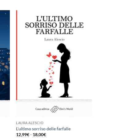
ungi
Aggiungi
ista
alla lista
i
dei
eri
desideri
LAURA ALESCIO
L’ultimo sorriso delle farfalle
Fascia
12,99
€
-
18,00
€