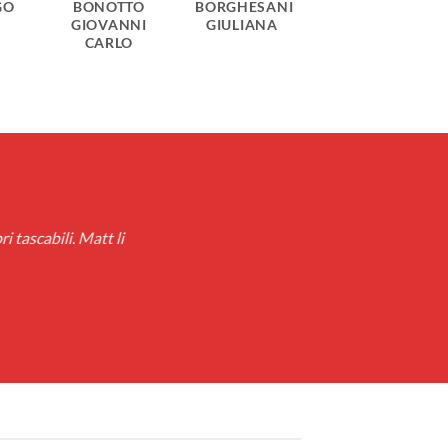
GO
BONOTTO
BORGHESANI
GIOVANNI
GIULIANA
CARLO
i tascabili. Matt li