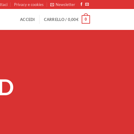
ttaci
Privacy e cookies
Newsletter
0
ACCEDI
CARRELLO /
0,00
€
LD