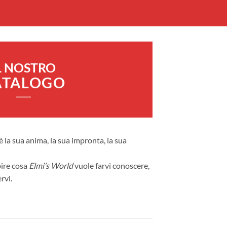
L NOSTRO
ATALOGO
 è la sua anima, la sua impronta, la sua
pire cosa
Elmi’s World
vuole farvi conoscere,
rvi.