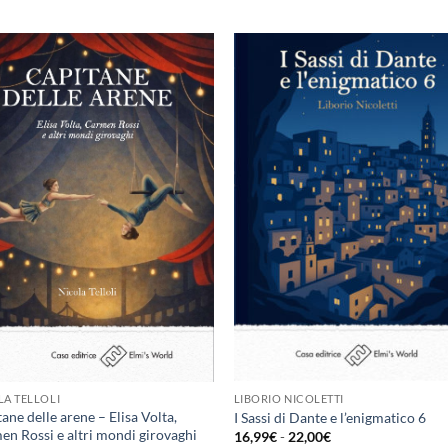
Aggiungi
Aggi
alla lista
alla l
dei
de
desideri
desid
LIBORIO NICOLETTI
LA TELLOLI
ane delle arene – Elisa Volta,
I Sassi di Dante e l’enigmatico 6
n Rossi e altri mondi girovaghi
Fascia
16,99
€
-
22,00
€