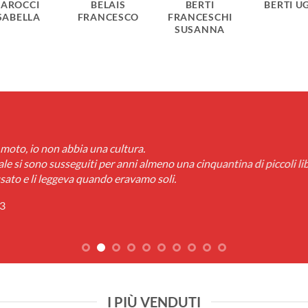
BAROCCI
BELAIS
BERTI
BERTI U
SABELLA
FRANCESCO
FRANCESCHI
SUSANNA
 moto, io non abbia una cultura.
le si sono susseguiti per anni almeno una cinquantina di piccoli libr
usato e li leggeva quando eravamo soli.
83
I PIÙ VENDUTI