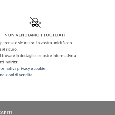
di
prezzo:
da
7,49€
a
13,00€
NON VENDIAMO I TUOI DATI
parenza e sicurezza. La vostra unicità con
è al sicuro.
 trovare in dettaglio le nostre informative a
ti indirizzi:
formativa privacy e cookie
ndizioni di vendita
CAPITI