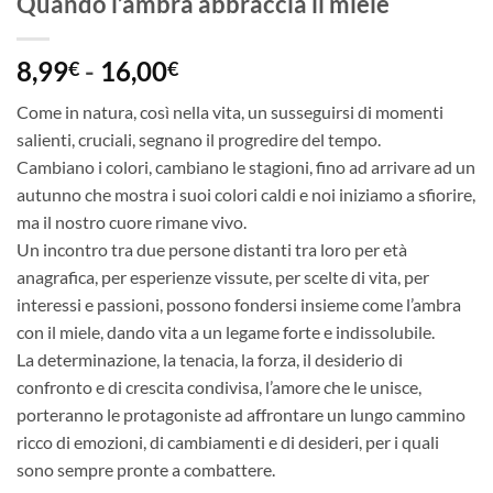
Quando l’ambra abbraccia il miele
Fascia
8,99
-
16,00
€
€
di
Come in natura, così nella vita, un susseguirsi di momenti
prezzo:
salienti, cruciali, segnano il progredire del tempo.
da
Cambiano i colori, cambiano le stagioni, fino ad arrivare ad un
8,99€
autunno che mostra i suoi colori caldi e noi iniziamo a sfiorire,
a
ma il nostro cuore rimane vivo.
16,00€
Un incontro tra due persone distanti tra loro per età
anagrafica, per esperienze vissute, per scelte di vita, per
interessi e passioni, possono fondersi insieme come l’ambra
con il miele, dando vita a un legame forte e indissolubile.
La determinazione, la tenacia, la forza, il desiderio di
confronto e di crescita condivisa, l’amore che le unisce,
porteranno le protagoniste ad affrontare un lungo cammino
ricco di emozioni, di cambiamenti e di desideri, per i quali
sono sempre pronte a combattere.