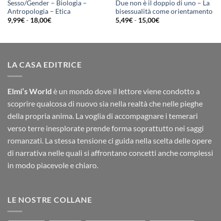
Sesso/Gender – Biologia –
Due non è il doppio di uno – La
Antropologia – Etica
bisessualità come orientamento
Fascia
Fascia
9,99
€
-
18,00
€
5,49
€
-
15,00
€
di
di
prezzo:
prezzo:
da
da
9,99€
5,49€
a
a
18,00€
15,00€
LA CASA EDITRICE
Elmi’s World
è un mondo dove il lettore viene condotto a
scoprire qualcosa di nuovo sia nella realtà che nelle pieghe
della propria anima. La voglia di accompagnare i temerari
verso terre inesplorate prende forma soprattutto nei saggi
romanzati. La stessa tensione ci guida nella scelta delle opere
di narrativa nelle quali si affrontano concetti anche complessi
in modo piacevole e chiaro.
LE NOSTRE COLLANE