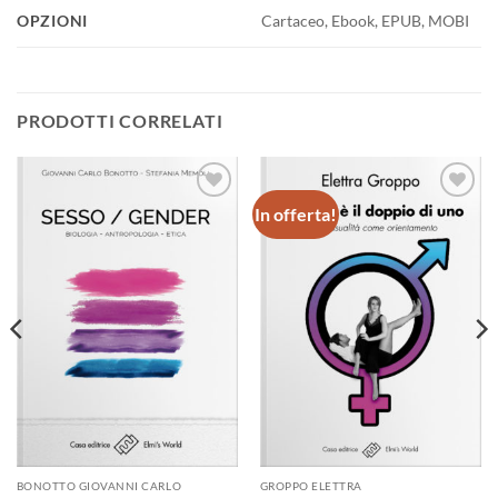
OPZIONI
Cartaceo, Ebook, EPUB, MOBI
PRODOTTI CORRELATI
In offerta!
Aggiungi
Aggiungi
alla lista
alla lista
dei
dei
desideri
desideri
BONOTTO GIOVANNI CARLO
GROPPO ELETTRA