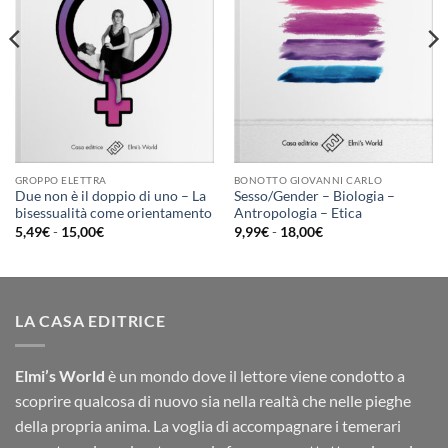
GROPPO ELETTRA
BONOTTO GIOVANNI CARLO
Due non è il doppio di uno – La
Sesso/Gender – Biologia –
bisessualità come orientamento
Antropologia – Etica
Fascia
Fascia
5,49
€
-
15,00
€
9,99
€
-
18,00
€
di
di
prezzo:
prezzo:
da
da
5,49€
9,99€
a
a
15,00€
18,00€
LA CASA EDITRICE
Elmi’s World
è un mondo dove il lettore viene condotto a
scoprire qualcosa di nuovo sia nella realtà che nelle pieghe
della propria anima. La voglia di accompagnare i temerari