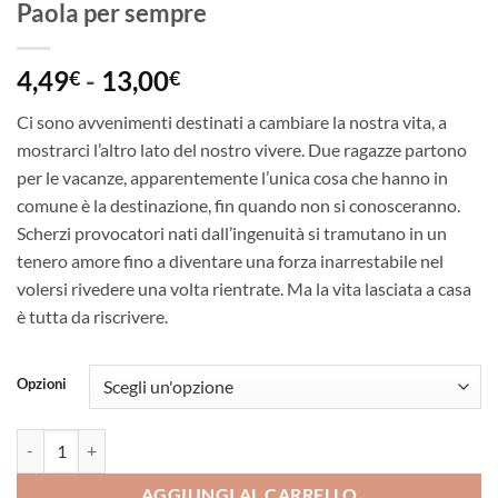
Paola per sempre
Fascia
4,49
-
13,00
€
€
di
Ci sono avvenimenti destinati a cambiare la nostra vita, a
prezzo:
mostrarci l’altro lato del nostro vivere. Due ragazze partono
da
per le vacanze, apparentemente l’unica cosa che hanno in
4,49€
comune è la destinazione, fin quando non si conosceranno.
a
Scherzi provocatori nati dall’ingenuità si tramutano in un
13,00€
tenero amore fino a diventare una forza inarrestabile nel
volersi rivedere una volta rientrate. Ma la vita lasciata a casa
è tutta da riscrivere.
Opzioni
Paola per sempre quantità
AGGIUNGI AL CARRELLO