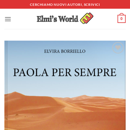
Salta
CERCHIAMO NUOVI AUTORI, SCRIVICI
ai
contenuti
0
Aggiungi
alla lista
dei
desideri