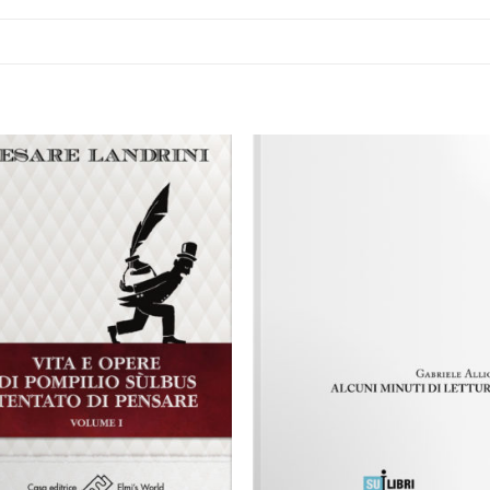
Aggiungi
Aggiu
alla lista
alla l
dei
dei
desideri
desid