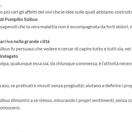
…
o più cari gli affetti dei vivi che le idee sulle quali abbiamo costruit
 di Pompilio Sùlbus
nsapevoli che la vera malattia non è accompagnata da forti dolori
arriva nella grande città
us fu persuaso che vedere e cercar di capire tutto e tutti sia, nei 
 indagato
colpa, qualunque essa sia, da chiunque commessa, è l’attività neces
 caso, se praticati e vissuti senza pregiudizi, aiutano a definire i pro
us dimostrò a se stesso, misurando i propri sentimenti, senza conf
conoscersi.