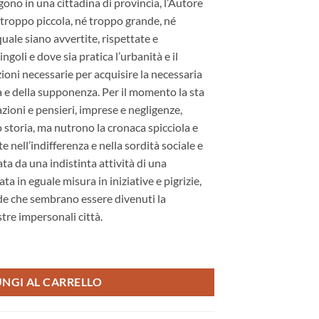
lgono in una cittadina di provincia, l’Autore
troppo piccola, né troppo grande, né
ale siano avvertite, rispettate e
ngoli e dove sia pratica l’urbanità e il
ioni necessarie per acquisire la necessaria
a e della supponenza. Per il momento la sta
ioni e pensieri, imprese e negligenze,
storia, ma nutrono la cronaca spicciola e
e nell’indifferenza e nella sordità sociale e
ta da una indistinta attività di una
a in eguale misura in iniziative e pigrizie,
ode che sembrano essere divenuti la
stre impersonali città.
entato di pensare. Vol.3 quantità
NGI AL CARRELLO