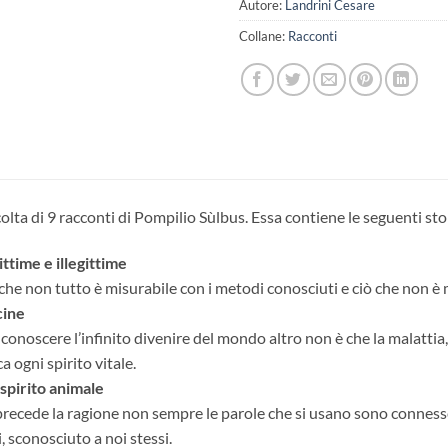
Autore:
Landrini Cesare
Collane:
Racconti
lta di 9 racconti di Pompilio Sùlbus. Essa contiene le seguenti sto
ttime e illegittime
che non tutto è misurabile con i metodi conosciuti e ciò che non è 
cine
onoscere l’infinito divenire del mondo altro non è che la malattia, 
a ogni spirito vitale.
spirito animale
precede la ragione non sempre le parole che si usano sono connesse
i, sconosciuto a noi stessi.