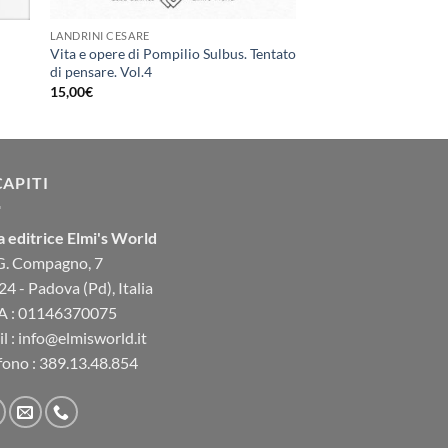
LANDRINI CESARE
Vita e opere di Pompilio Sulbus. Tentato
di pensare. Vol.4
15,00
€
CAPITI
 editrice Elmi's World
 G. Compagno, 7
4 - Padova (Pd), Italia
VA : 01146370075
l : info@elmisworld.it
fono : 389.13.48.854