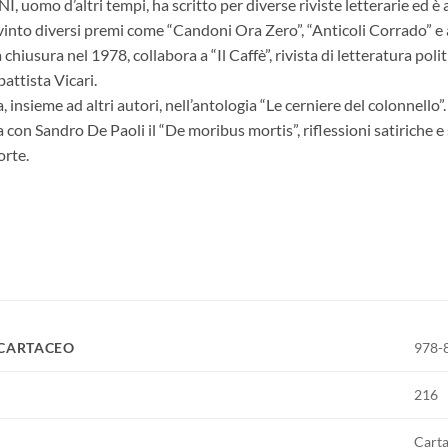
omo d’altri tempi, ha scritto per diverse riviste letterarie ed è 
into diversi premi come “Candoni Ora Zero”, “Anticoli Corrado” e a
 chiusura nel 1978, collabora a “Il Caffè”, rivista di letteratura poli
attista Vicari.
 insieme ad altri autori, nell’antologia “Le cerniere del colonnello”.
con Sandro De Paoli il “De moribus mortis”, riflessioni satiriche e
orte.
 CARTACEO
978-
216
Cart