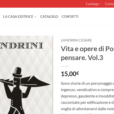
Catalogo
Conta
LA CASA EDITRICE
CATALOGO
CONTATTI
LANDRINI CESARE
Vita e opere di Po
Aggiungi
pensare. Vol.3
alla lista
dei
desideri
15,00
€
Sono storie di un personaggio 
ingenuo, vendicativo e compren
depresso, gaudente e insoddis
raccontate per edificazione e d
voglia di allontanarsi dalle no