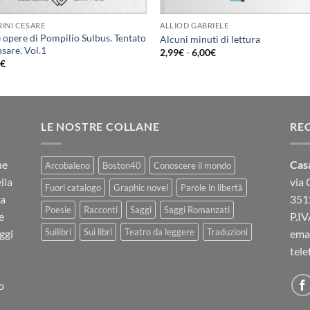
INI CESARE
ALLIOD GABRIELE
e opere di Pompilio Sulbus. Tentato
Alcuni minuti di lettura
nsare. Vol.1
Fascia
2,99
€
-
6,00
€
di
0
€
prezzo:
da
2,99€
a
6,00€
LE NOSTRE COLLANE
RE
ne
Casa
Arcobaleno
Boston40
Conoscere il mondo
lla
via
Fuori catalogo
Graphic novel
Parole in libertà
La
3512
Poesie
Racconti
Saggi
Saggi Romanzati
e
P.I
Suilibri
Sui libri
Teatro da leggere
Traduzioni
ggi
emai
tele
o