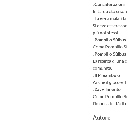
.
Considerazioni 
In tarda età ci son
.
La vera malattia
Si deve essere co
più noi stessi.
.
Pompilio Sùlbus 
Come Pompilio Sùlb
.
Pompilio Sùlbus
La ricerca di una 
comunità.
.
Il Preambolo
Anche il gioco e il
.
L’avvilimento
Come Pompilio Sùlb
l’impossibilità di 
Autore