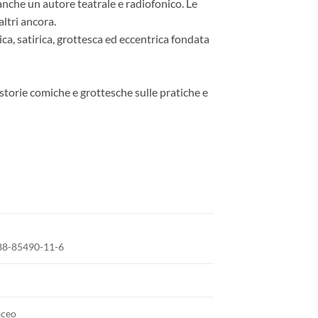
anche un autore teatrale e radiofonico. Le
ltri ancora.
tica, satirica, grottesca ed eccentrica fondata
 storie comiche e grottesche sulle pratiche e
88-85490-11-6
aceo