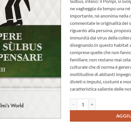
Sùlbus, inteso: il Pompi, si svo
ne vagheggia da tempo una né 
importante, né anonima nella qu
commentate le originalità dei si
riguardo alla persona, proposiz
immunità dai virus della coller
disegnando.In questo habitat az
comprese quelle che non fanno 
familiare, non restano mai celat
culturale che di norma è genera
moltitudine di abitanti impegnat
divieti e impulsi, costumi e m
caratteristica saliente delle no
Vita e opere di Pompilio Sulbus. T
AGGIU