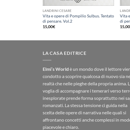
LANDRINI CESARE
LANDR
Vita e opere di Pompilio Sulbus. Tentato
Vita 
di pensare. Vol.2
di pe
15,00
€
15,0
LA CASA EDITRICE
Elmi’s World
è un mondo dove il lettore vie
condotto a scoprire qualcosa di nuovo sia ne
realtà che nelle pieghe della propria anima. 
voglia di accompagnare i temerari verso terr
inesplorate prende forma soprattutto nei sa
romanzati. La stessa tensione ci guida nella
scelta delle opere di narrativa nelle quali si
affrontano concetti anche complessi in mod
piacevole e chiaro.