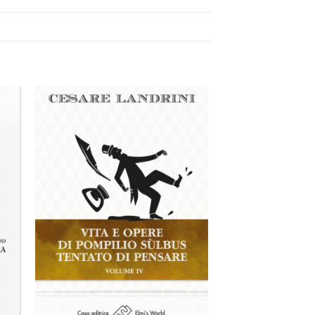
ngi
Aggiungi
ista
alla lista
dei
eri
desideri