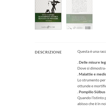
Questa è una racco
DESCRIZIONE
.
Delle misure legi
Dove si dimostra 
.
Malattie e medi
Lo strumento per c
ottunde e mortific
.
Pompilio Sùlbus 
Quando l’istinto 
abisso che è in no