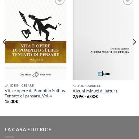
Aggiungi
Aggiungi
alla lista
alla lista
dei
dei
desideri
desideri
LANDRINI CESARE
ALLIOD GABRIELE
Vita e opere di Pompilio Sulbus.
Alcuni minuti di lettura
Tentato di pensare. Vol.4
Fascia
2,99
€
-
6,00
€
di
15,00
€
prezzo:
da
2,99€
a
6,00€
LA CASA EDITRICE