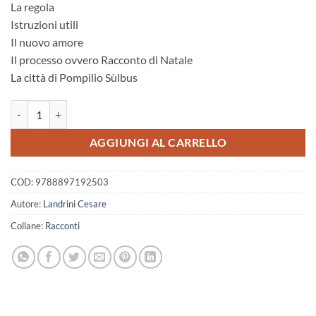
La regola
Istruzioni utili
Il nuovo amore
Il processo ovvero Racconto di Natale
La città di Pompilio Sùlbus
Vita e opere di Pompilio Sulbus. Tentato di pensare. Vol.1 quantità
AGGIUNGI AL CARRELLO
COD:
9788897192503
Autore:
Landrini Cesare
Collane:
Racconti