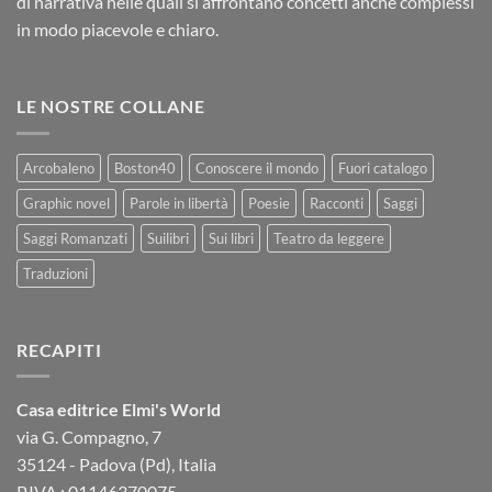
di narrativa nelle quali si affrontano concetti anche complessi
in modo piacevole e chiaro.
LE NOSTRE COLLANE
Arcobaleno
Boston40
Conoscere il mondo
Fuori catalogo
Graphic novel
Parole in libertà
Poesie
Racconti
Saggi
Saggi Romanzati
Suilibri
Sui libri
Teatro da leggere
Traduzioni
RECAPITI
Casa editrice Elmi's World
via G. Compagno, 7
35124 - Padova (Pd), Italia
P.IVA : 01146370075