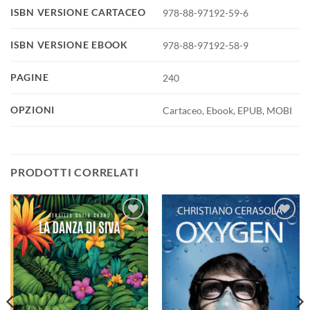
ISBN VERSIONE CARTACEO
978-88-97192-59-6
ISBN VERSIONE EBOOK
978-88-97192-58-9
PAGINE
240
OPZIONI
Cartaceo, Ebook, EPUB, MOBI
PRODOTTI CORRELATI
Aggiungi
Aggiungi
alla lista
alla lista
dei
dei
desideri
desideri