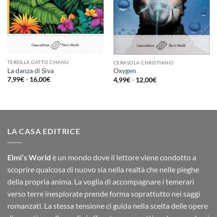
TERSILLA GATTO CHANU
CERASOLA CHRISTIANO
La danza di Siva
Oxygen
Fascia
Fascia
7,99
€
-
16,00
€
4,99
€
-
12,00
€
di
di
prezzo:
prezzo:
da
da
7,99€
4,99€
a
a
16,00€
12,00€
LA CASA EDITRICE
Elmi’s World
è un mondo dove il lettore viene condotto a
scoprire qualcosa di nuovo sia nella realtà che nelle pieghe
della propria anima. La voglia di accompagnare i temerari
verso terre inesplorate prende forma soprattutto nei saggi
romanzati. La stessa tensione ci guida nella scelta delle opere