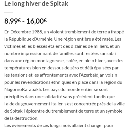
Le long hiver de Spitak
Fascia
8,99
-
16,00
€
€
di
En Décembre 1988, un violent tremblement de terre a frappé
prezzo:
la République d’Arménie. Une région entière a été rasée. Les
da
victimes et les blessés étaient des dizaines de milliers, et un
8,99€
nombre impressionnant de familles sont restées sans­abri
a
dans une région montagneuse, isolée, en plein hiver, avec des
16,00€
températures bien en dessous de zéro et déjà épuisées par
les tensions et les affrontements avec l’Azerbaïdjan voisin
pour les revendications ethniques en place dans la région du
Nagorno­Karabakh. Les pays du monde entier se sont
précipités dans une solidarité sans précédent tandis que
l’aide du gouvernement italien s’est concentrée près de la ville
de Spitak, l’épicentre du tremblement de terre et un symbole
de la destruction.
Les événements de ces longs mois allaient changer pour