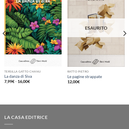
Aggiungi
Aggiungi
alla lista
alla lista
dei
dei
desideri
desideri
ESAURITO
TERSILLA GATTO CHANU
RATTO PIETRO
La danza di Siva
Le pagine strappate
Fascia
7,99
€
-
16,00
€
12,00
€
di
prezzo:
da
7,99€
a
16,00€
LA CASA EDITRICE