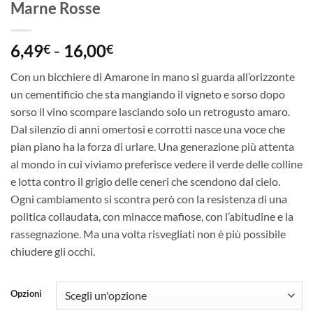
Marne Rosse
Fascia
6,49
-
16,00
€
€
di
Con un bicchiere di Amarone in mano si guarda all’orizzonte
prezzo:
un cementificio che sta mangiando il vigneto e sorso dopo
da
sorso il vino scompare lasciando solo un retrogusto amaro.
6,49€
Dal silenzio di anni omertosi e corrotti nasce una voce che
a
pian piano ha la forza di urlare. Una generazione più attenta
16,00€
al mondo in cui viviamo preferisce vedere il verde delle colline
e lotta contro il grigio delle ceneri che scendono dal cielo.
Ogni cambiamento si scontra però con la resistenza di una
politica collaudata, con minacce mafiose, con l’abitudine e la
rassegnazione. Ma una volta risvegliati non è più possibile
chiudere gli occhi.
Opzioni