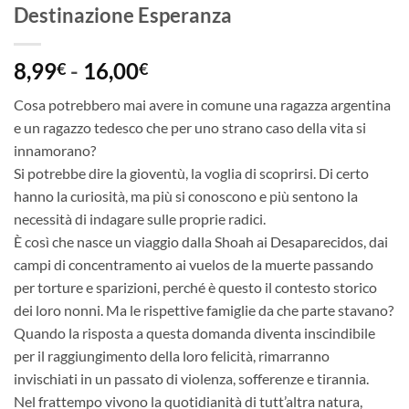
Destinazione Esperanza
Fascia
8,99
-
16,00
€
€
di
Cosa potrebbero mai avere in comune una ragazza argentina
prezzo:
e un ragazzo tedesco che per uno strano caso della vita si
da
innamorano?
8,99€
Si potrebbe dire la gioventù, la voglia di scoprirsi. Di certo
a
hanno la curiosità, ma più si conoscono e più sentono la
16,00€
necessità di indagare sulle proprie radici.
È così che nasce un viaggio dalla Shoah ai Desaparecidos, dai
campi di concentramento ai vuelos de la muerte passando
per torture e sparizioni, perché è questo il contesto storico
dei loro nonni. Ma le rispettive famiglie da che parte stavano?
Quando la risposta a questa domanda diventa inscindibile
per il raggiungimento della loro felicità, rimarranno
invischiati in un passato di violenza, sofferenze e tirannia.
Nel frattempo vivono la quotidianità di tutt’altra natura,