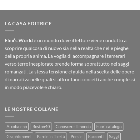
prezzo:
prezzo:
da
da
4,49€
6,49€
a
a
13,00€
12,00€
LA CASA EDITRICE
Elmi’s World
è un mondo dove il lettore viene condotto a
scoprire qualcosa di nuovo sia nella realtà che nelle pieghe
della propria anima. La voglia di accompagnare i temerari
verso terre inesplorate prende forma soprattutto nei saggi
romanzati. La stessa tensione ci guida nella scelta delle opere
di narrativa nelle quali si affrontano concetti anche complessi
in modo piacevole e chiaro.
LE NOSTRE COLLANE
Arcobaleno
Boston40
Conoscere il mondo
Fuori catalogo
Graphic novel
Parole in libertà
Poesie
Racconti
Saggi