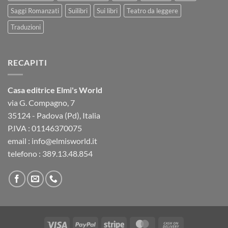
Saggi Romanzati
Suilibri
Sui libri
Teatro da leggere
Traduzioni
RECAPITI
Casa editrice Elmi's World
via G. Compagno, 7
35124 - Padova (Pd), Italia
P.IVA : 01146370075
email : info@elmisworld.it
telefono : 389.13.48.854
Visa
PayPal
Stripe
MasterCard
Cash