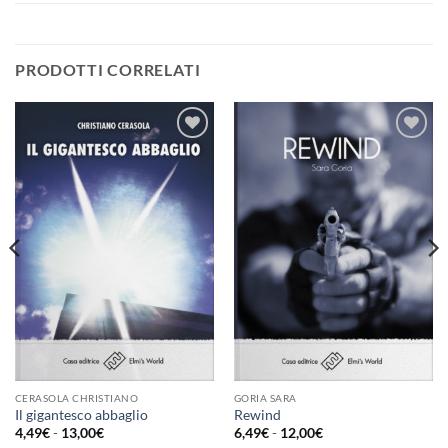
PRODOTTI CORRELATI
Aggiungi
Aggiungi
alla lista
alla lista
dei
dei
desideri
desideri
CERASOLA CHRISTIANO
GORIA SARA
Il gigantesco abbaglio
Rewind
Fascia
Fascia
4,49
€
-
13,00
€
6,49
€
-
12,00
€
di
di