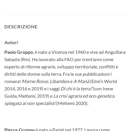
DESCRIZIONE
Autori
Paolo Groppo
, è nato a Vicenza nel 1960 e vive ad Anguillara
Sabazia (Rm). Ha lavorato alla FAO per trent’anni come
esperto di riforme agrarie, sviluppo territoriale, conflitti e
diritti delle donne sulla terra. Fra le sue pubblicazioni i
romanzi
Marne Rosse
,
Libambos
e
A Manà
(Elmi’s World
2014, 2016 e 2019) e i saggi
Di chi è la terra?
(con Irene
Guida, Meltemi, 2019) e
La crisi agraria ed eco-genetica
spiegata ai non specialisti
(Meltemi 2020).
Pierre Groppo
è nato a Parigi nel 1977. Lavora come