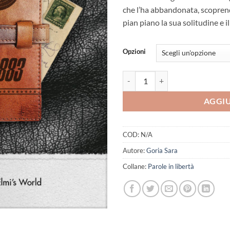
che l’ha abbandonata, scoprend
pian piano la sua solitudine e i
Opzioni
Diario di una 883 quantità
AGGIU
COD:
N/A
Autore:
Goria Sara
Collane:
Parole in libertà