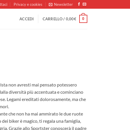
ttaci
Privacy e cookies
Newsletter
0
ACCEDI
CARRELLO /
0,00
€
a
vista non avresti mai pensato potessero
o:
dalla diversità più accentuata e cominciano
tese. Legami ereditati dolorosamente, ma che
mori.
gante che non ha mai ammirato le due ruote
€
dei biker è magico, ti regala una famiglia,
gria. Grazie allo Sportster conoscerà il padre