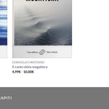
CERASOLA CHRISTIANO
Il canto della megattera
Fascia
4,99
€
-
10,00
€
di
prezzo:
da
4,99€
a
10,00€
CAPITI