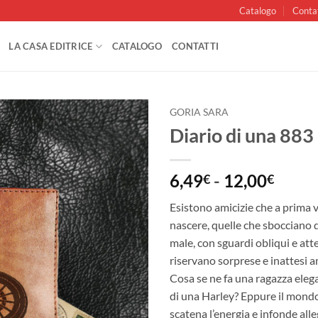
Catalogo
Conta
LA CASA EDITRICE
CATALOGO
CONTATTI
GORIA SARA
Diario di una 883
Aggiungi
alla lista
dei
Fasci
6,49
-
12,00
€
€
desideri
di
Esistono amicizie che a prima 
prezz
nascere, quelle che sbocciano 
da
male, con sguardi obliqui e at
6,49€
riservano sorprese e inattesi a
a
Cosa se ne fa una ragazza ele
12,00
di una Harley? Eppure il mondo 
scatena l’energia e infonde alle