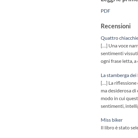
PDF
Recensioni
Quattro chiacchi
[…] Una voce narra
sentimenti vissuti
ogni frase letta, a
La stamberga dei 
[…] La riflessione
ma desiderosa di c
modo in cui questo
sentimenti, intell
Miss biker
Il libro è stato se