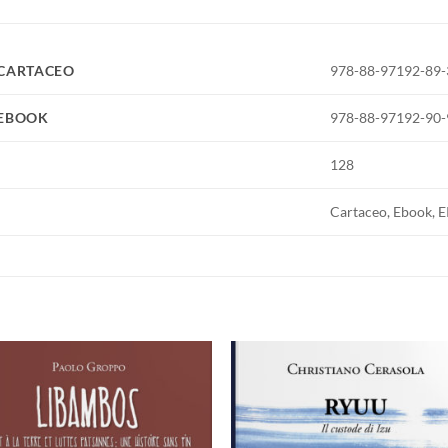
 CARTACEO
978-88-97192-89-
 EBOOK
978-88-97192-90-
128
Cartaceo, Ebook, 
Aggiungi
Aggiu
alla lista
alla l
dei
dei
desideri
desid