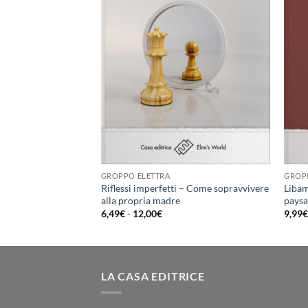
O
GROPPO ELETTRA
GROP
Poesia di un breve
Riflessi imperfetti – Come sopravvivere
Libam
alla propria madre
paysa
ia
Fascia
6,49
€
-
12,00
€
9,99
di
zo:
prezzo:
da
€
6,49€
a
0€
12,00€
LA CASA EDITRICE