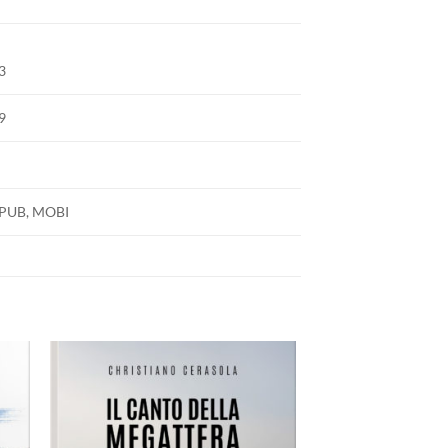
3
9
EPUB, MOBI
ngi
Aggiungi
ista
alla lista
dei
eri
desideri