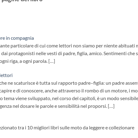
ere in compagnia
nte particolare di cui come lettori non siamo per niente abituati ma
 dai protagonisti nelle vesti di padre, figlia, amico. Sentimenti c
 ogni riga, a ogni parola. […]
lettori
 che ne scaturisce è tutta sul rapporto padre–figlia: un padre assen
apire e di conoscere, anche attraverso il rombo di un motore, i molt
 tema viene sviluppato, nel corso del capitoli, è un modo sensibile
igenza nel dosare le parole e sensibilità nel proporsi. […]
lezionato tra i 10 migliori libri sulle moto da leggere e collezionare