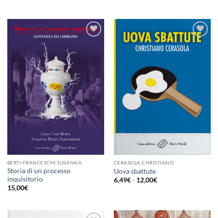
di
di
prezzo:
prezzo:
da
da
8,99€
1,49€
a
a
16,00€
7,00€
Aggiungi
Aggiungi
alla lista
alla lista
dei
dei
desideri
desideri
BERTI FRANCESCHI SUSANNA
CERASOLA CHRISTIANO
Storia di un processo
Uova sbattute
inquisitorio
Fascia
6,49
€
-
12,00
€
di
15,00
€
prezzo:
da
6,49€
a
12,00€