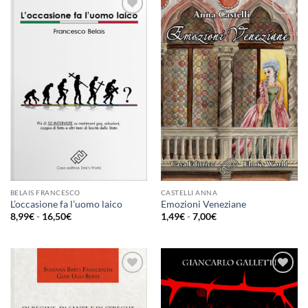
Aggiungi
Aggiungi
alla lista
alla lista
dei
dei
desideri
desideri
BELAIS FRANCESCO
CASTELLI ANNA
L’occasione fa l’uomo laico
Emozioni Veneziane
Fascia
Fascia
8,99
€
-
16,50
€
1,49
€
-
7,00
€
di
di
prezzo:
prezzo:
da
da
8,99€
1,49€
a
a
16,50€
7,00€
Aggiungi
Aggiungi
alla lista
alla lista
dei
dei