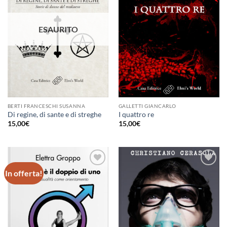
desideri
desideri
ESAURITO
BERTI FRANCESCHI SUSANNA
GALLETTI GIANCARLO
Di regine, di sante e di streghe
I quattro re
15,00
€
15,00
€
In offerta!
Aggiungi
Aggiungi
alla lista
alla lista
dei
dei
desideri
desideri