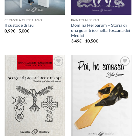
CERASOLA CHRISTIANO
RAINERI ALBERTO
Domina Herbarum – Storia di
Il custode di Izu
una guaritrice nella Toscana dei
Fascia
0,99
€
-
5,00
€
di
Medici
prezzo:
Fascia
3,49
€
-
10,50
€
da
di
0,99€
prezzo:
a
da
5,00€
3,49€
a
10,50€
Aggiungi
Aggiungi
alla lista
alla lista
dei
dei
desideri
desideri