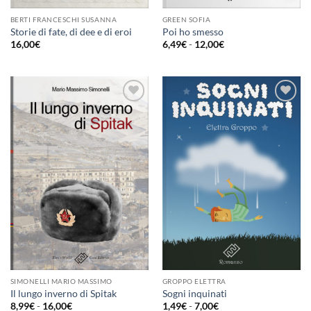
BERTI FRANCESCHI SUSANNA
GREEN SOFIA
Storie di fate, di dee e di eroi
Poi ho smesso
Fascia
16,00
€
6,49
€
-
12,00
€
di
prezzo:
da
6,49€
a
12,00€
Aggiungi
Aggiungi
alla lista
alla lista
dei
dei
desideri
desideri
SIMONELLI MARIO MASSIMO
GROPPO ELETTRA
Il lungo inverno di Spitak
Sogni inquinati
Fascia
Fascia
8,99
€
-
16,00
€
1,49
€
-
7,00
€