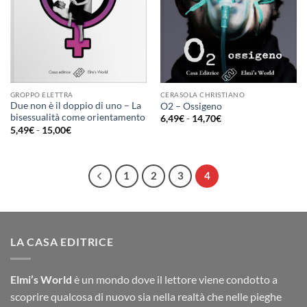
GROPPO ELETTRA
CERASOLA CHRISTIANO
Due non è il doppio di uno – La
O2 – Ossigeno
bisessualità come orientamento
Fascia
6,49
€
-
14,70
€
di
Fascia
5,49
€
-
15,00
€
prezzo:
di
da
prezzo:
6,49€
da
a
5,49€
14,70€
a
1
2
3
4
15,00€
LA CASA EDITRICE
Elmi’s World
è un mondo dove il lettore viene condotto a
scoprire qualcosa di nuovo sia nella realtà che nelle pieghe